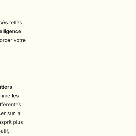
ccès
telles
telligence
orcer votre
tiers
comme
les
ifférentes
er sur la
esprit plus
atif,