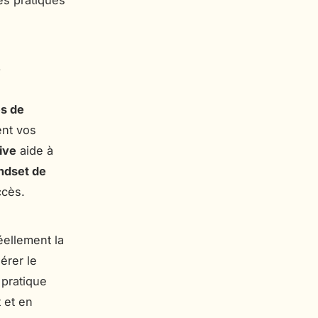
es pratiques
l
s de
ent vos
tive
aide à
ndset de
ccès.
éellement la
érer le
 pratique
t et en