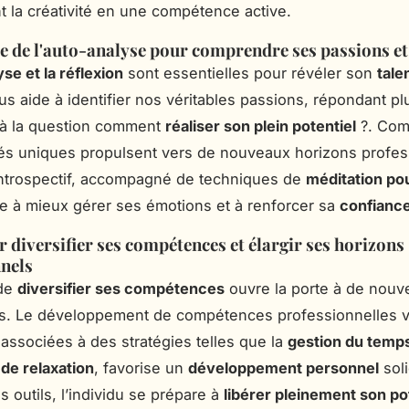
t la créativité en une compétence active.
 de l'auto-analyse pour comprendre ses passions et
se et la réflexion
sont essentielles pour révéler son
tale
s aide à identifier nos véritables passions, répondant pl
 à la question comment
réaliser son plein potentiel
?. Com
és uniques propulsent vers de nouveaux horizons profes
introspectif, accompagné de techniques de
méditation pou
de à mieux gérer ses émotions et à renforcer sa
confiance
r diversifier ses compétences et élargir ses horizons
nels
 de
diversifier ses compétences
ouvre la porte à de nouve
és. Le développement de compétences professionnelles v
 associées à des stratégies telles que la
gestion du temp
de relaxation
, favorise un
développement personnel
soli
s outils, l’individu se prépare à
libérer pleinement son po