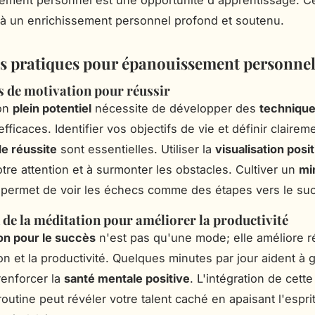
ement personnel est une opportunité d'apprentissage. C
à un enrichissement personnel profond et soutenu.
es pratiques pour épanouissement personne
 de motivation pour réussir
son
plein potentiel
nécessite de développer des
technique
fficaces. Identifier vos objectifs de vie et définir clairem
de réussite
sont essentielles. Utiliser la
visualisation posi
otre attention et à surmonter les obstacles. Cultiver un
mi
permet de voir les échecs comme des étapes vers le su
n de la méditation pour améliorer la productivité
on pour le succès
n'est pas qu'une mode; elle améliore r
on et la productivité. Quelques minutes par jour aident à g
renforcer la
santé mentale positive
. L'intégration de cette
outine peut révéler votre talent caché en apaisant l'espri