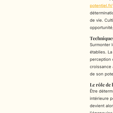
potentiel.fr/
déterminati
de vie. Cul
opportunité,
Techniques
Surmonter l
établies. L
perception 
croissance a
de son pote
Le rôle de 
Être déterm
intérieure 
devient alo