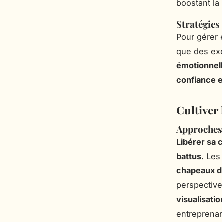
boostant la 
Stratégies 
Pour gérer 
que des exe
émotionnel
confiance e
Cultiver 
Approches 
Libérer sa c
battus
. Le
chapeaux d
perspective
visualisatio
entreprenan