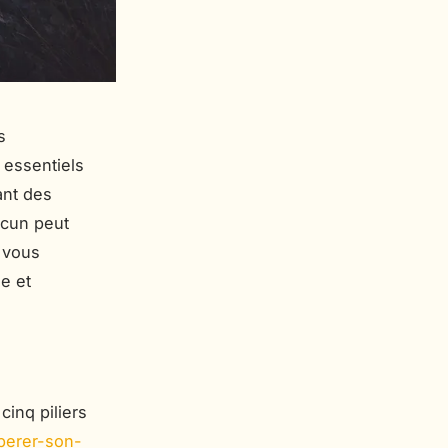
s
s essentiels
ant des
acun peut
 vous
e et
cinq piliers
iberer-son-