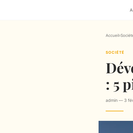
A
Accueil
›
Sociét
SOCIÉTÉ
Déve
: 5 
admin — 3 fév