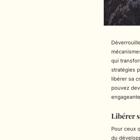
Déverrouill
mécanismes q
qui transfo
stratégies 
libérer sa 
pouvez deve
engageante
Libérer s
Pour ceux qu
du dévelop