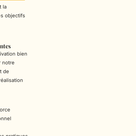
 la
s objectifs
ntes
ivation bien
r notre
t de
éalisation
force
onnel