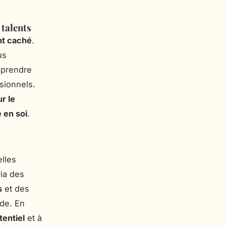
 talents
nt caché
.
us
prendre
sionnels.
r le
 en soi
.
lles
ia des
s
et des
de. En
tentiel
et à