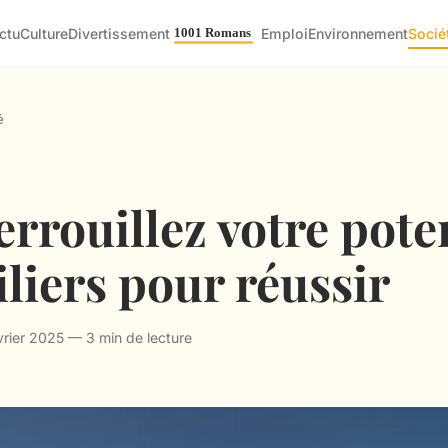
ctu
Culture
Divertissement
Emploi
Environnement
Socié
é
rrouillez votre pote
piliers pour réussir
rier 2025 — 3 min de lecture