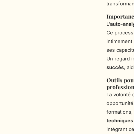
transforman
Importance
L’
auto-analy
Ce processu
intimement
ses capacit
Un regard 
succès
, ai
Outils pou
profession
La volonté
opportunit
formations,
techniques 
intégrant ce